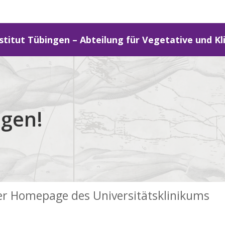
stitut Tübingen – Abteilung für Vegetative und Kl
ogen!
der Homepage des Universitätsklinikums