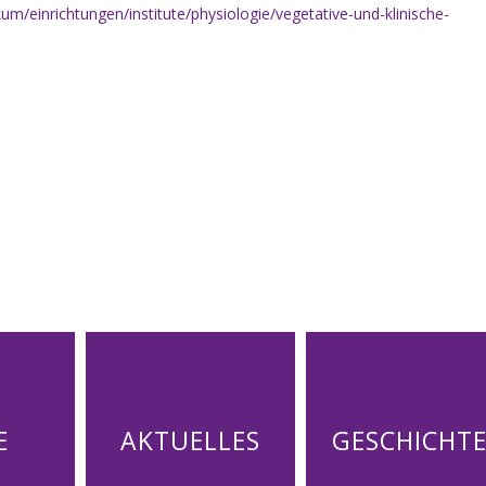
um/einrichtungen/institute/physiologie/vegetative-und-klinische-
E
AKTUELLES
GESCHICHT