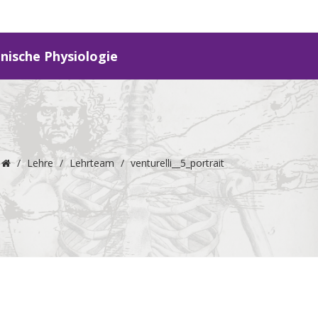
inische Physiologie
/
Lehre
/
Lehrteam
/
venturelli__5_portrait