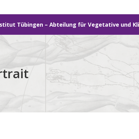
stitut Tübingen – Abteilung für Vegetative und Kl
trait